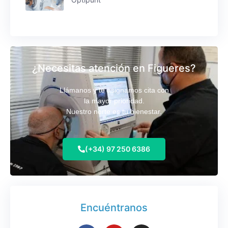
¿Necesitas atención en Figueres?
Llámanos y te asignamos cita con
la mayor prioridad.
Nuestro norte es tu bienestar.
(+34) 97 250 6386
Encuéntranos