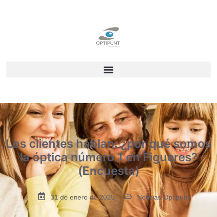
Los clientes hablan: ¿por qué somos
la óptica número 1 en Figueres?
(Encuesta)
31 de enero de 2025
Noticias Optipunt