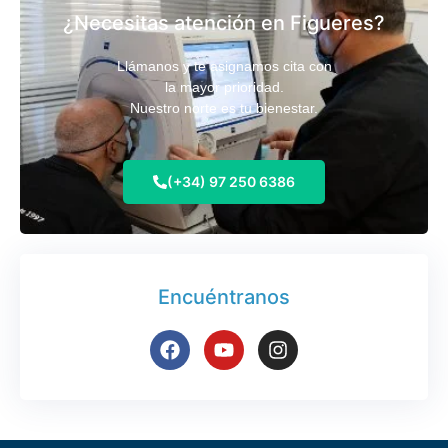
¿Necesitas atención en Figueres?
Llámanos y te asignamos cita con
la mayor prioridad.
Nuestro norte es tu bienestar.
(+34) 97 250 6386
Encuéntranos