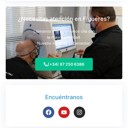
¿Necesitas atención en Figueres?
Llámanos y te asignamos cita con
la mayor prioridad.
Nuestro norte es tu bienestar.
(+34) 97 250 6386
Encuéntranos