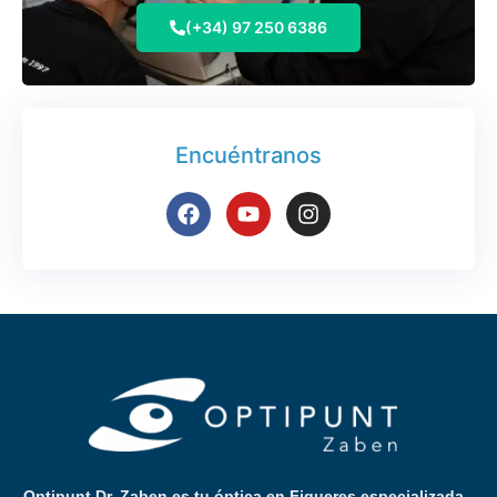
(+34) 97 250 6386
Encuéntranos
Optipunt Dr. Zaben es tu óptica en Figueres especializada