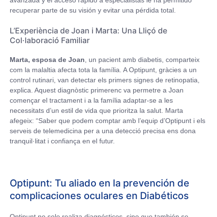
avanzada y el acceso rápido a especialistas le ha permitido
recuperar parte de su visión y evitar una pérdida total.
L’Experiència de Joan i Marta: Una Lliçó de
Col·laboració Familiar
Marta, esposa de Joan
, un pacient amb diabetis, comparteix
com la malaltia afecta tota la família. A Optipunt, gràcies a un
control rutinari, van detectar els primers signes de retinopatia,
explica. Aquest diagnòstic primerenc va permetre a Joan
començar el tractament i a la família adaptar-se a les
necessitats d’un estil de vida que prioritza la salut. Marta
afegeix: “Saber que podem comptar amb l’equip d’Optipunt i els
serveis de telemedicina per a una detecció precisa ens dona
tranquil·litat i confiança en el futur.
Optipunt: Tu aliado en la prevención de
complicaciones oculares en Diabéticos
Optipunt no solo realiza diagnósticos, sino que también se