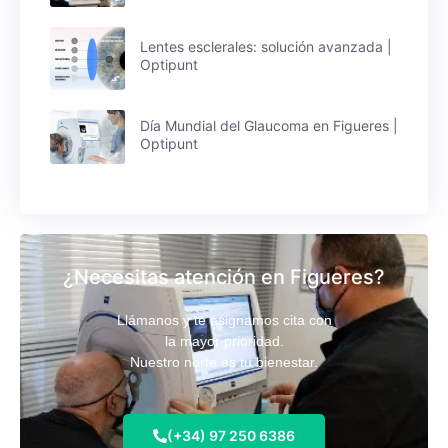
Lentes esclerales: solución avanzada |
Optipunt
Día Mundial del Glaucoma en Figueres |
Optipunt
¿Necesitas atención en Figueres?
Llámanos y te asignamos cita con
la mayor prioridad.
Nuestro norte es tu bienestar.
(+34) 97 250 6386