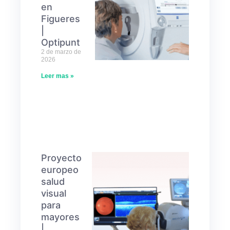
en
Figueres
|
Optipunt
2 de marzo de
2026
Leer mas »
Proyecto
europeo
salud
visual
para
mayores
|