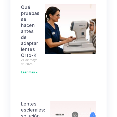
Qué
pruebas
se
hacen
antes
de
adaptar
lentes
Orto-K
21 de mayo
de 2026
Leer mas »
Lentes
esclerales:
solución