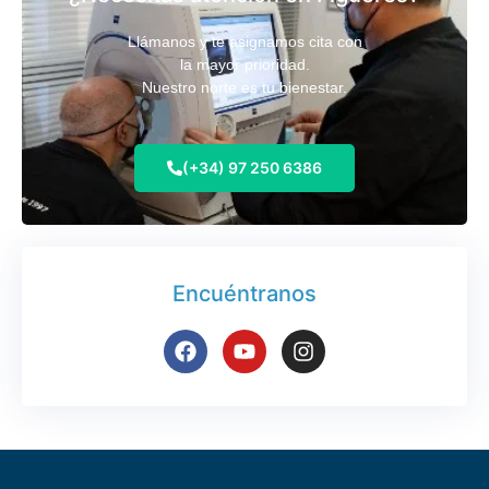
Llámanos y te asignamos cita con
la mayor prioridad.
Nuestro norte es tu bienestar.
(+34) 97 250 6386
Encuéntranos