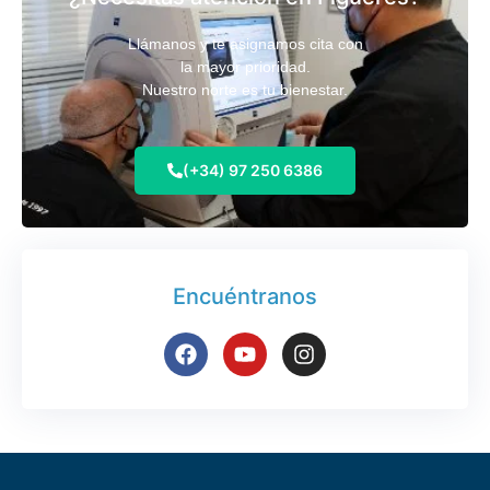
Llámanos y te asignamos cita con
la mayor prioridad.
Nuestro norte es tu bienestar.
(+34) 97 250 6386
Encuéntranos