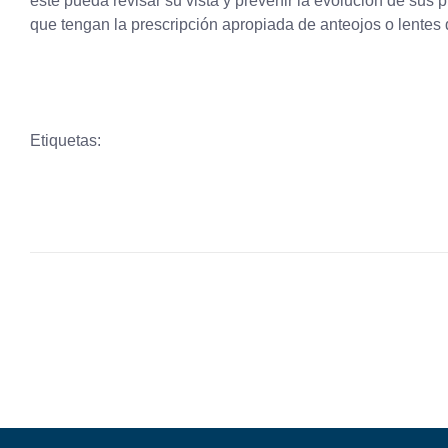
este pueda revisar su vista y prevenir la evolución de sus
que tengan la prescripción apropiada de anteojos o lentes 
Etiquetas: