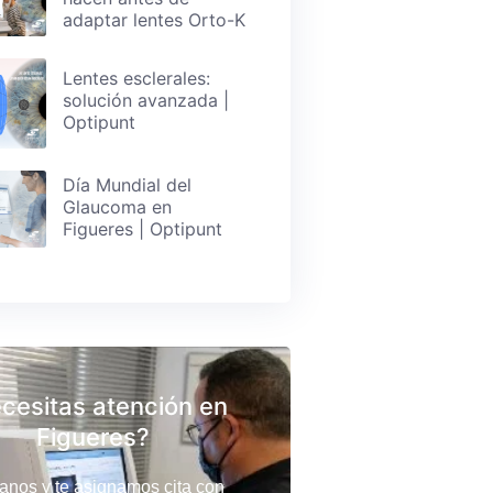
adaptar lentes Orto-K
Lentes esclerales:
solución avanzada |
Optipunt
Día Mundial del
Glaucoma en
Figueres | Optipunt
cesitas atención en
Figueres?
anos y te asignamos cita con