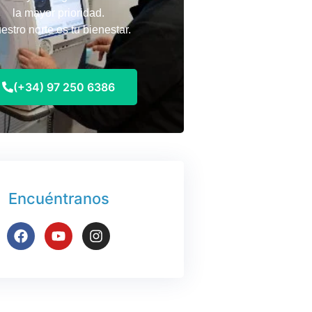
la mayor prioridad.
estro norte es tu bienestar.
(+34) 97 250 6386
Encuéntranos