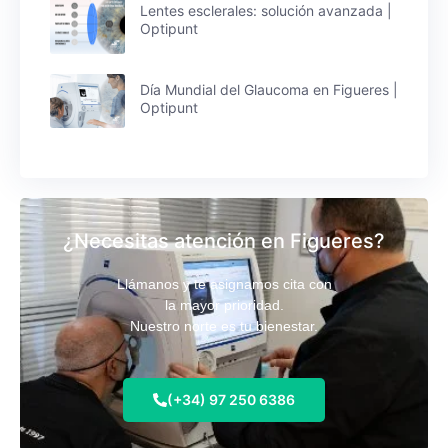
Lentes esclerales: solución avanzada |
Optipunt
Día Mundial del Glaucoma en Figueres |
Optipunt
¿Necesitas atención en Figueres?
Llámanos y te asignamos cita con
la mayor prioridad.
Nuestro norte es tu bienestar.
(+34) 97 250 6386