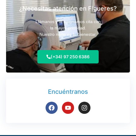
¿Necesitas atención en Figueres?
Llámanos y te asignamos cita con
la mayor prioridad.
Nuestro norte es tu bienestar.
(+34) 97 250 6386
Encuéntranos