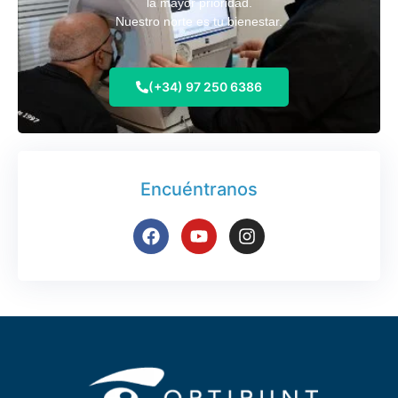
la mayor prioridad.
Nuestro norte es tu bienestar.
(+34) 97 250 6386
Encuéntranos